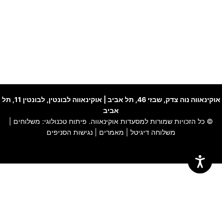
אוקינאווה נוה צדק
, שבזי 46, תל אביב |
אוקינאווה לבונטין
, לבונטין 11, תל
אביב
© כל הזכויות שמורות למסעדות אוקינאווה. פיתוח טכנולוגי:
משלוחים
|
משלוחה דיגיטל
|
מאמרים
|
נגישות הסניפים
האתר שלנו משתמש בקוקיז כדי להבטיח חוויית גלישה חלקה, לנתח שימוש
באתר ולהתאים תוכן ושירותים אישיים עבורך.