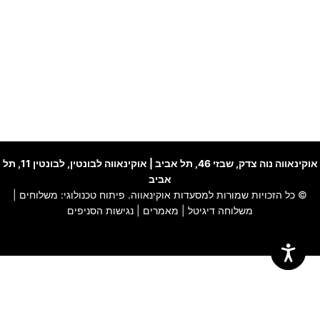
אוקינאווה נוה צדק
, שבזי 46, תל אביב |
אוקינאווה לבונטין
, לבונטין 11, תל
אביב
© כל הזכויות שמורות למסעדות אוקינאווה. פיתוח טכנולוגי:
משלוחים
|
משלוחה דיגיטל
|
מאמרים
|
נגישות הסניפים
האתר שלנו משתמש בקוקיז כדי להבטיח חוויית גלישה חלקה, לנתח שימוש
באתר ולהתאים תוכן ושירותים אישיים עבורך.