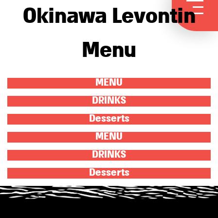
ילוג
Okinawa Levontin
תוכן
Menu
MENU
DRINKS
Desserts
MENU
DRINKS
Desserts