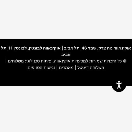
אוקינאווה נוה צדק
, שבזי 46, תל אביב |
אוקינאווה לבונטין
, לבונטין 11, תל
אביב
© כל הזכויות שמורות למסעדות אוקינאווה. פיתוח טכנולוגי:
משלוחים
|
משלוחה דיגיטל
|
מאמרים
|
נגישות הסניפים
האתר שלנו משתמש בקוקיז כדי להבטיח חוויית גלישה חלקה, לנתח שימוש
באתר ולהתאים תוכן ושירותים אישיים עבורך.
למידע נוסף עייני ב-
תקנון האתר
ו-
מדיניות פרטיות
.