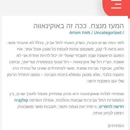
ילוג
תוכן
המעז מנצח. ככה זה באוקינאווה
/
Uncategorized
/ מאת
Artom
לפני כמה שנים טובות, כשרק הגעתי לתל אביב, בכלל לא אהבתי סושי.
הוא נראה לי קטן, משעמם ונחות לעומת כל סגנון אוכל אחר. את
הפעם הראשונה שבה חשבתי שאולי זה יכול להיות אחרת אני לא
אשכח: הצ'יז רול של אוקינאווה – רול עטוף בטמפורה וטריאקי, ובתוכו
סלמון, אבוקדו וגבינת שמנת. סושי למתחילים שאינו על טהרת הדג
והאצה בלבד, אלא מטוגן ומופלא בזכות הגבינה – וממנו התחיל הרומן
שלי עם המטבח היפני.
שמחתי לגלות שאוקינאווה היא מהזן שמחזיק מעמד לאורך שנים, בין
המסעדות התל אביביות שבאות והולכות, ואפילו הוסיפה
קולקציה
חדשה לתפריט
. גייסתי את נעמה ותמר, חובבות סושי מושבעות,
ויצאנו לבחון אותה.
הפתיחים