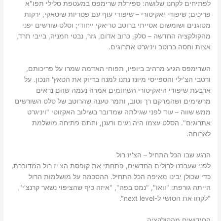
לפתיחים לקחנו שלושה: ספירלת שרימפס במעטפת סלילי תפו"א
פריכים; שיפודי יאקיטורי – שיפודי עוף עם פטריות שיטאקי, ירקות
מטוגנים ושומשום אסייתי ברוטב טריאקי ייחודי; וסלט שורשים יפני
מהקולקציה החדשה – סלק, כרוב אדום, גזר, נבטי חמניה, בייבי תרד,
אצות וחסה ברוטב ויניגרט אתרוגים.
השרימפס הגיע מרהיב ביופיו, תפוחי האדמה שמרו על פריכותם,
ורטבי הצ'ילי והספייסי מיונז נתנו למנה בדיוק את הטאץ' הנכון. על
ארבעת שיפודי היאקיטורי השחומים אמרה נעמה שהם נראים
מרשימים ושהמרקם רך וטוב, ותמר טענה שהרוטב של סלט השורשים
ממש שווה – עוד לפני שגילתה שמדובר בשילוב האקזוטי "ויניגרט
אתרוגים". הסלט עצמו היה נעים ורענן, וחתם פתיחה מושלמת
לארוחה.
הרגע שבו הכל התחיל – הצ'יז רול
לפני שעברנו לרולים החדשים, פתחתי את קופסת הצ'יז רול המדוברת,
כדי שכולן יבינו מאיפה הכל התחיל. ההסכמה על מושלמות הרול
הייתה גורפת: "וואו", "נמס בפה", "איזה כיף שהציפוי נשאר קרנצ'י",
"לקחו את הסושי ל-next level".
החידושים מהקולקציה