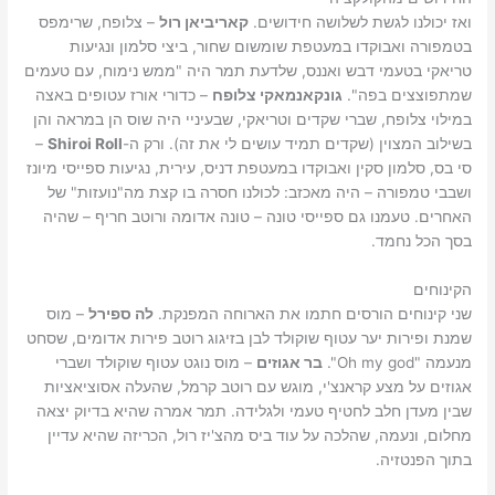
ואז יכולנו לגשת לשלושה חידושים.
קאריביאן רול
– צלופח, שרימפס
בטמפורה ואבוקדו במעטפת שומשום שחור, ביצי סלמון ונגיעות
טריאקי בטעמי דבש ואננס, שלדעת תמר היה "ממש נימוח, עם טעמים
שמתפוצצים בפה".
גונקאנמאקי צלופח
– כדורי אורז עטופים באצה
במילוי צלופח, שברי שקדים וטריאקי, שבעיניי היה שוס הן במראה והן
בשילוב המצוין (שקדים תמיד עושים לי את זה). ורק ה-
Shiroi Roll
–
סי בס, סלמון סקין ואבוקדו במעטפת דניס, עירית, נגיעות ספייסי מיונז
ושבבי טמפורה – היה מאכזב: לכולנו חסרה בו קצת מה"נועזות" של
האחרים. טעמנו גם ספייסי טונה – טונה אדומה ורוטב חריף – שהיה
בסך הכל נחמד.
הקינוחים
שני קינוחים הורסים חתמו את הארוחה המפנקת.
לה ספירל
– מוס
שמנת ופירות יער עטוף שוקולד לבן בזיגוג רוטב פירות אדומים, שסחט
מנעמה "Oh my god".
בר אגוזים
– מוס נוגט עטוף שוקולד ושברי
אגוזים על מצע קראנצ'י, מוגש עם רוטב קרמל, שהעלה אסוציאציות
שבין מעדן חלב לחטיף טעמי ולגלידה. תמר אמרה שהיא בדיוק יצאה
מחלום, ונעמה, שהלכה על עוד ביס מהצ'יז רול, הכריזה שהיא עדיין
בתוך הפנטזיה.